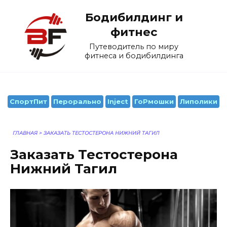
Перейти
Бодибилдинг и
к
содержанию
фитнес
Путеводитель по миру
фитнеса и бодибилдинга
СпортПит
Перорально
Inject
ГоРмошки
Липолики
ГЛАВНАЯ
>
ЗАКАЗАТЬ ТЕСТОСТЕРОНА НИЖНИЙ ТАГИЛ
Заказать Тестостерона
Нижний Тагил