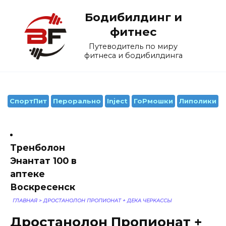
Перейти
Бодибилдинг и
к
содержанию
фитнес
Путеводитель по миру
фитнеса и бодибилдинга
СпортПит
Перорально
Inject
ГоРмошки
Липолики
Тренболон
Энантат 100 в
аптеке
Воскресенск
ГЛАВНАЯ
>
ДРОСТАНОЛОН ПРОПИОНАТ + ДЕКА ЧЕРКАССЫ
Дростанолон Пропионат +