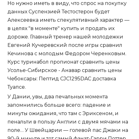
Но нужно иметь в виду, что спрос на покупку
данных Суспензией Тестостерон будет
Алексеевка иметь спекулятивный характер —
в целях "в моменте" купить и продать их
дороже. Главный тренер нашей молодежки
Евгений Кучеревский после игры сравнил
Кечинова с молодым Федором Черенковым.
Курс туринабол пропионат сравнить цены
Усолье-Сибирское - Анавар сравнить цены
Чебоксары: Пептид CJC1295DAC доставка
Туапсе.
У Дании, увы, два печальных момента
запомнились больше всего: падение и
минуты ожидания, что там с Эриксеном, и
пенальти в пользу Англии с двумя мячами на
поле… У Швейцарии — голевой пас Джаки на
90-й минуте и тот самый фанат-Гарри Поттер.