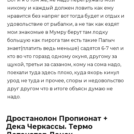
никому и каждый должен ловить как ему
нравится без напряг вот тогда будет и отдых и
удовольствие от рыбалки, а не так как ездят
мои знакомые в Мумру берут там лодку
большую как пирога там есть такие Палыч
знает(платить ведь меньше) садятся 6-7 чел и
кто во что горазд одному окуня, другому за
щукой, третьи за сазаном, кому на сома надо,
поехали туда здесь плохо, куда якорь кинул
урод не туда и прочее, споры и недовольство
друг другом что в итоге объясн думаю не
надо.
Дростанолон Пропионат +
Дека Черкассы. Термо