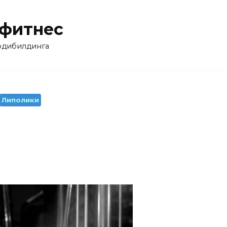
 фитнес
бодибилдинга
Липолики