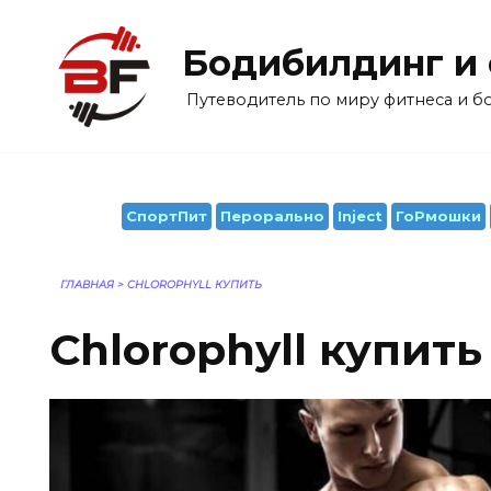
Перейти
к
Бодибилдинг и
содержанию
Путеводитель по миру фитнеса и 
СпортПит
Перорально
Inject
ГоРмошки
ГЛАВНАЯ
>
CHLOROPHYLL КУПИТЬ
Chlorophyll купить