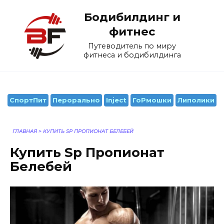
Перейти
Бодибилдинг и
к
содержанию
фитнес
Путеводитель по миру
фитнеса и бодибилдинга
СпортПит
Перорально
Inject
ГоРмошки
Липолики
ГЛАВНАЯ
>
КУПИТЬ SP ПРОПИОНАТ БЕЛЕБЕЙ
Купить Sp Пропионат
Белебей