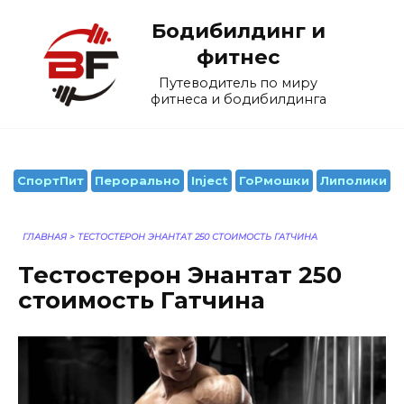
Перейти
Бодибилдинг и
к
содержанию
фитнес
Путеводитель по миру
фитнеса и бодибилдинга
СпортПит
Перорально
Inject
ГоРмошки
Липолики
ГЛАВНАЯ
>
ТЕСТОСТЕРОН ЭНАНТАТ 250 СТОИМОСТЬ ГАТЧИНА
Тестостерон Энантат 250
стоимость Гатчина